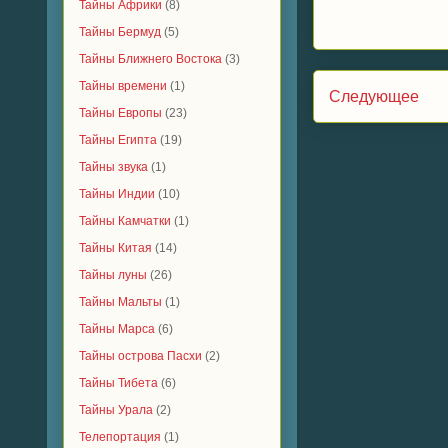
Тайны Африки
(8)
Тайны Бермуд
(5)
Тайны Ближнего Востока
(3)
Тайны времени
(1)
Следующее
Тайны Европы
(23)
Тайны Египта
(19)
Тайны звука
(1)
Тайны Индии
(10)
Тайны Камчатки
(1)
Тайны Китая
(14)
Тайны луны
(26)
Тайны Мальты
(1)
Тайны Марса
(6)
Тайны острова Пасхи
(2)
Тайны Тибета
(6)
Тайны Урала
(2)
Телепортация
(1)