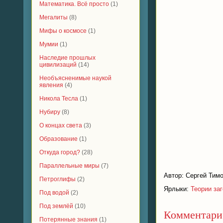
Математика. Всё просто
(1)
Мегалиты
(8)
Мифы о космосе
(1)
Мумии
(1)
Наследие прошлых
цивилизаций
(14)
Необъясненимые наукой
явления
(4)
Николa Тесла
(1)
Нубиру
(8)
О концах света
(3)
Образование
(1)
Откуда город?
(28)
Параллельные миры
(7)
Автор:
Сергей Тим
Петроглифы
(2)
Ярлыки:
Теории за
Под водой
(2)
Под землёй
(10)
Комментарие
Потерянные знания
(1)