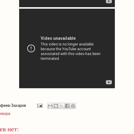
офеев-Захаров
говора
в нет: