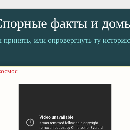
 Спорные факты и дом
и принять, или опровергнуть ту историю
космос