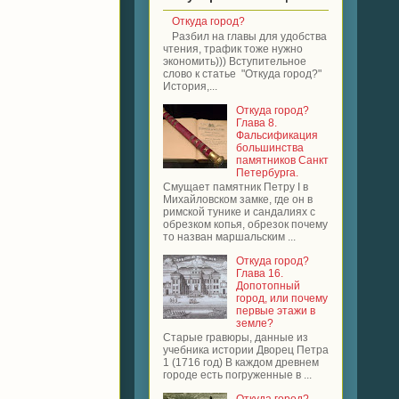
Откуда город?
Разбил на главы для удобства
чтения, трафик тоже нужно
экономить))) Вступительное
слово к статье "Откуда город?"
История,...
Откуда город?
Глава 8.
Фальсификация
большинства
памятников Санкт
Петербурга.
Смущает памятник Петру I в
Михайловском замке, где он в
римской тунике и сандалиях с
обрезком копья, обрезок почему
то назван маршальским ...
Откуда город?
Глава 16.
Допотопный
город, или почему
первые этажи в
земле?
Старые гравюры, данные из
учебника истории Дворец Петра
1 (1716 год) В каждом древнем
городе есть погруженные в ...