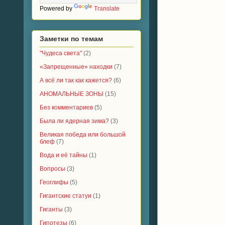
Powered by
Translate
Заметки по темам
"Чудеса света"
(2)
«Запрещенные» находки
(7)
А всё ли так как кажется?
(6)
АНОМАЛЬНЫЕ ЗОНЫ
(15)
Без комментариев
(5)
Была ли ядерная зима?
(3)
Великая победа или большой
блеф
(7)
Вода и её тайны
(1)
Вопросы
(3)
Геоглифы
(5)
Гигантские статуи
(1)
Гиганты
(3)
Гипотезы
(6)