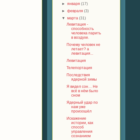
►
января
(17)
►
февраля
(3)
▼
марта
(31)
Левитация -
способность
человека парить
в воздухе.
Почему человек не
летает? а
левитация...
Левитация
Телепортация
Последствия
ядерной зимы
Я видел сон… Не
всё в нём было
сном
Ядерный удар по
нам уже
произошёл
Искажение
истории, как
способ
управления
сознанием