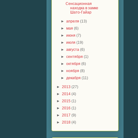
Сенсационная
находка в замке
Шато-Гайар
►
апреля
(13)
►
мая
(6)
►
июня
(7)
►
июля
(19)
►
августа
(6)
►
сентября
(1)
►
октября
(6)
►
ноября
(8)
►
декабря
(11)
►
2013
(27)
►
2014
(4)
►
2015
(1)
►
2016
(1)
►
2017
(9)
►
2018
(4)