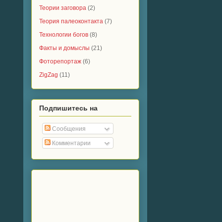
Теории заговора
(2)
Теория палеоконтакта
(7)
Технологии богов
(8)
Факты и домыслы
(21)
Фоторепортаж
(6)
ZigZag
(11)
Подпишитесь на
Сообщения
Комментарии