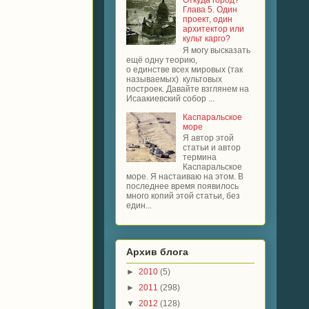
Откуда город?
Глава 5. Один
проект, один
архитектор или
культ карго?
Я могу высказать
ещё одну теорию,
о единстве всех мировых (так
называемых) культовых
построек. Давайте взглянем на
Исаакиевский собор ...
Каспаральское
море
Я автор этой
статьи и автор
термина
Каспаральское
море. Я настаиваю на этом. В
последнее время появилось
много копий этой статьи, без
един...
Архив блога
►
2010
(5)
►
2011
(298)
▼
2012
(128)