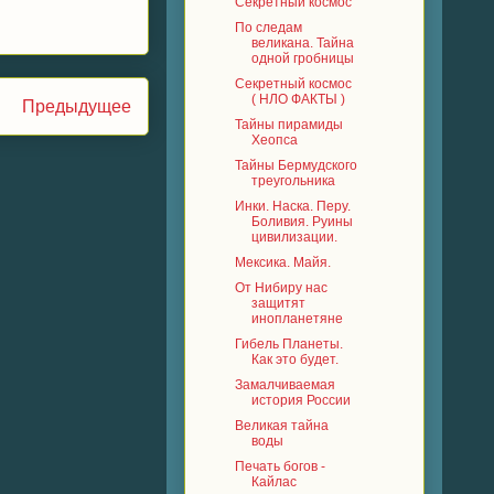
Секретный космос
По следам
великана. Тайна
одной гробницы
Секретный космос
( НЛО ФАКТЫ )
Предыдущее
Тайны пирамиды
Хеопса
Тайны Бермудского
треугольника
Инки. Наска. Перу.
Боливия. Руины
цивилизации.
Мексика. Майя.
От Нибиру нас
защитят
инопланетяне
Гибель Планеты.
Как это будет.
Замалчиваемая
история России
Великая тайна
воды
Печать богов -
Кайлас